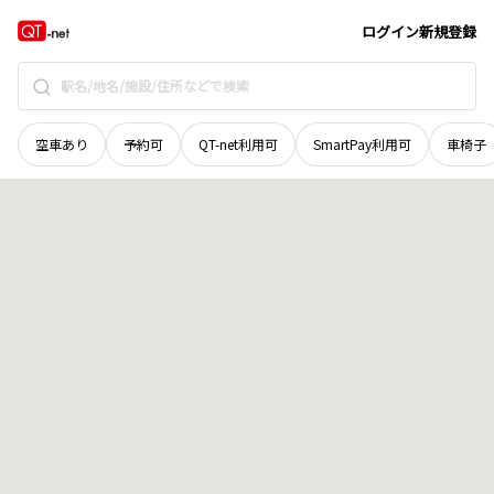
島根県
出雲市
塩冶神前
地域選択で探す
ログイン
新規登録
空車あり
予約可
QT-net利用可
SmartPay利用可
車椅子