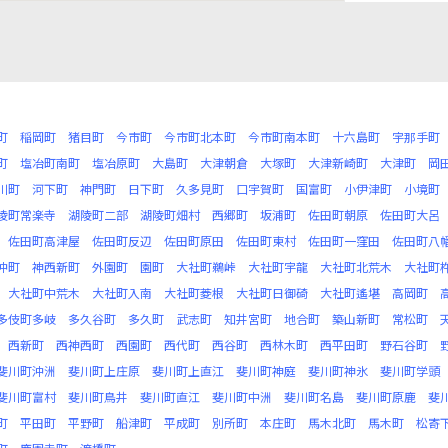
町
稲岡町
猪目町
今市町
今市町北本町
今市町南本町
十六島町
宇那手町
町
塩冶町南町
塩冶原町
大島町
大津朝倉
大塚町
大津新崎町
大津町
岡
川町
河下町
神門町
日下町
久多見町
口宇賀町
国富町
小伊津町
小境町
陵町常楽寺
湖陵町二部
湖陵町畑村
西郷町
坂浦町
佐田町朝原
佐田町大呂
佐田町高津屋
佐田町反辺
佐田町原田
佐田町東村
佐田町一窪田
佐田町八
沖町
神西新町
外園町
園町
大社町鵜峠
大社町宇龍
大社町北荒木
大社町
大社町中荒木
大社町入南
大社町菱根
大社町日御碕
大社町遙堪
高岡町
多伎町多岐
多久谷町
多久町
武志町
知井宮町
地合町
築山新町
常松町
西新町
西神西町
西園町
西代町
西谷町
西林木町
西平田町
野石谷町
斐川町沖洲
斐川町上庄原
斐川町上直江
斐川町神庭
斐川町神氷
斐川町学頭
斐川町富村
斐川町鳥井
斐川町直江
斐川町中洲
斐川町名島
斐川町原鹿
斐
町
平田町
平野町
船津町
平成町
別所町
本庄町
馬木北町
馬木町
松寄