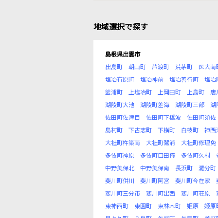
地域選択で探す
島根県出雲市
出島町
朝山町
芦渡町
荒茅町
医大南
塩冶有原町
塩冶神前
塩冶善行町
塩冶
釜浦町
上塩冶町
上岡田町
上島町
唐
湖陵町大池
湖陵町差海
湖陵町三部
湖
佐田町佐津目
佐田町下橋波
佐田町須佐
島村町
下古志町
下横町
白枝町
神西
大社町杵築南
大社町鷺浦
大社町修理免
多伎町神原
多伎町口田儀
多伎町久村
中野美保北
中野美保南
長浜町
灘分町
斐川町併川
斐川町阿宮
斐川町今在家
斐川町三分市
斐川町出西
斐川町荘原
東神西町
東園町
東林木町
姫原
姫原