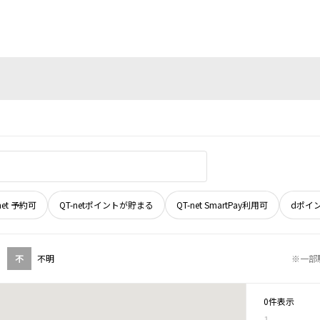
net 予約可
QT-netポイントが貯まる
QT-net SmartPay利用可
dポイ
不
不明
※一部
0件表示
1