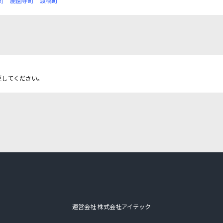
町
鹿園寺町
渡橋町
更してください。
運営会社 株式会社アイテック