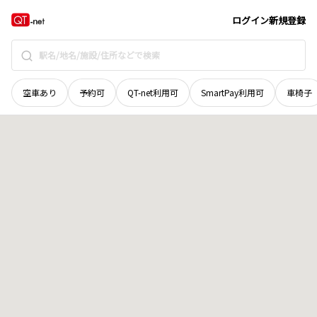
島根県
出雲市
大社町日御碕
地域選択で探す
ログイン
新規登録
空車あり
予約可
QT-net利用可
SmartPay利用可
車椅子