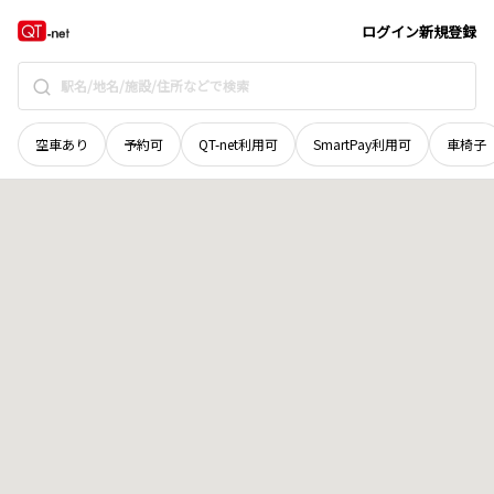
島根県
出雲市
大社町杵築北
地域選択で探す
ログイン
新規登録
空車あり
予約可
QT-net利用可
SmartPay利用可
車椅子