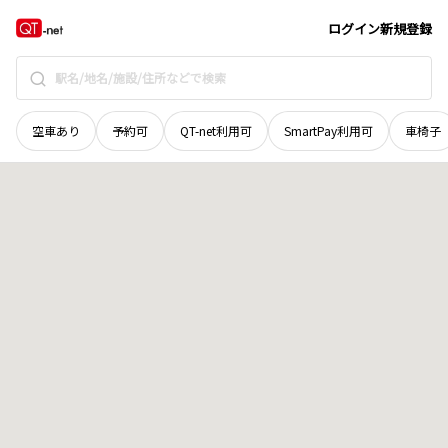
島根県
出雲市
大社町鷺浦
地域選択で探す
ログイン
新規登録
空車あり
予約可
QT-net利用可
SmartPay利用可
車椅子