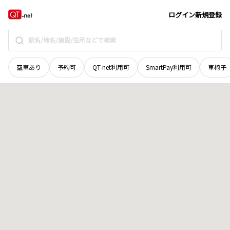
島根県
出雲市
天神町
地域選択で探す
ログイン
新規登録
空車あり
予約可
QT-net利用可
SmartPay利用可
車椅子