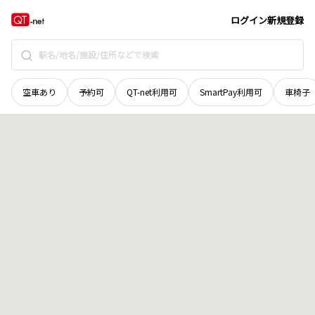
島根県
出雲市
平成町
地域選択で探す
ログイン
新規登録
空車あり
予約可
QT-net利用可
SmartPay利用可
車椅子