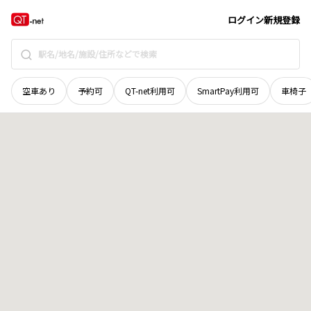
島根県
出雲市
斐川町三絡
地域選択で探す
ログイン
新規登録
空車あり
予約可
QT-net利用可
SmartPay利用可
車椅子