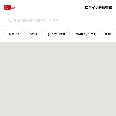
島根県
出雲市
斐川町沖洲
地域選択で探す
ログイン
新規登録
空車あり
予約可
QT-net利用可
SmartPay利用可
車椅子