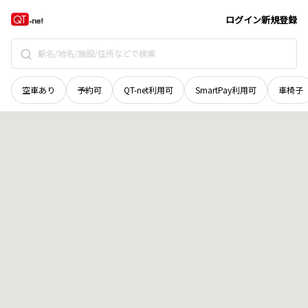
島根県
出雲市
斐川町神庭
地域選択で探す
ログイン
新規登録
空車あり
予約可
QT-net利用可
SmartPay利用可
車椅子