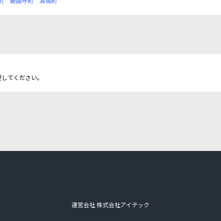
町
鹿園寺町
渡橋町
更してください。
運営会社 株式会社アイテック