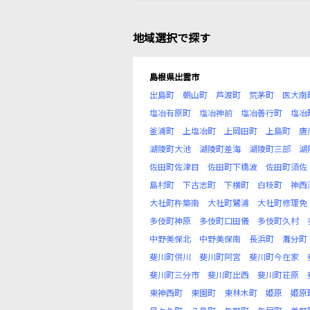
地域選択で探す
島根県出雲市
出島町
朝山町
芦渡町
荒茅町
医大南
塩冶有原町
塩冶神前
塩冶善行町
塩冶
釜浦町
上塩冶町
上岡田町
上島町
唐
湖陵町大池
湖陵町差海
湖陵町三部
湖
佐田町佐津目
佐田町下橋波
佐田町須佐
島村町
下古志町
下横町
白枝町
神西
大社町杵築南
大社町鷺浦
大社町修理免
多伎町神原
多伎町口田儀
多伎町久村
中野美保北
中野美保南
長浜町
灘分町
斐川町併川
斐川町阿宮
斐川町今在家
斐川町三分市
斐川町出西
斐川町荘原
東神西町
東園町
東林木町
姫原
姫原