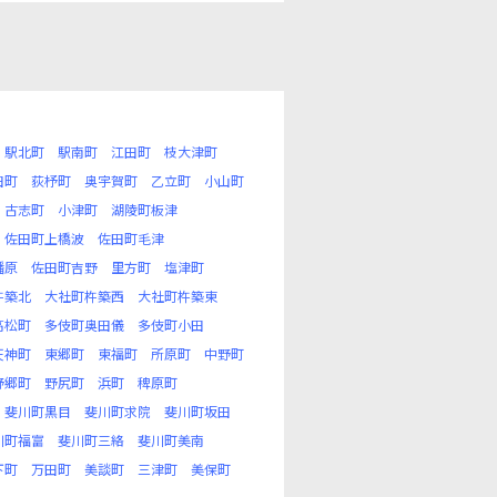
駅北町
駅南町
江田町
枝大津町
田町
荻杼町
奥宇賀町
乙立町
小山町
古志町
小津町
湖陵町板津
佐田町上橋波
佐田町毛津
幡原
佐田町吉野
里方町
塩津町
杵築北
大社町杵築西
大社町杵築東
高松町
多伎町奥田儀
多伎町小田
天神町
東郷町
東福町
所原町
中野町
野郷町
野尻町
浜町
稗原町
斐川町黒目
斐川町求院
斐川町坂田
川町福富
斐川町三絡
斐川町美南
下町
万田町
美談町
三津町
美保町