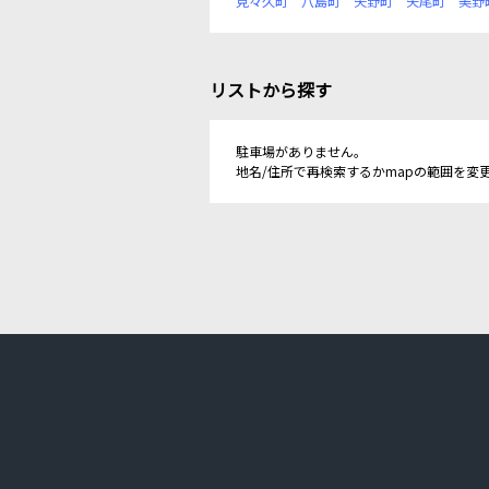
見々久町
八島町
矢野町
矢尾町
美野
リストから探す
駐車場がありません。
地名/住所で再検索するかmapの範囲を変