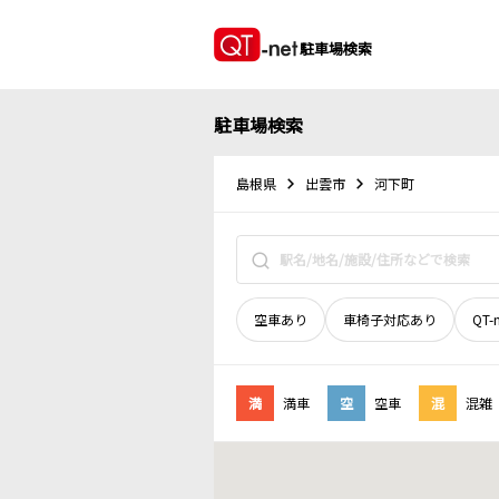
駐車場検索
駐車場検索
島根県
出雲市
河下町
空車あり
車椅子対応あり
QT-
満
満車
空
空車
混
混雑