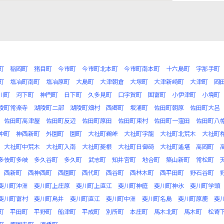
町
稲岡町
猪目町
今市町
今市町北本町
今市町南本町
十六島町
宇那手町
町
塩冶町南町
塩冶原町
大島町
大津朝倉
大塚町
大津新崎町
大津町
岡
川町
河下町
神門町
日下町
久多見町
口宇賀町
国富町
小伊津町
小境町
陵町常楽寺
湖陵町二部
湖陵町畑村
西郷町
坂浦町
佐田町朝原
佐田町大呂
佐田町高津屋
佐田町反辺
佐田町原田
佐田町東村
佐田町一窪田
佐田町八
沖町
神西新町
外園町
園町
大社町鵜峠
大社町宇龍
大社町北荒木
大社町
大社町中荒木
大社町入南
大社町菱根
大社町日御碕
大社町遙堪
高岡町
多伎町多岐
多久谷町
多久町
武志町
知井宮町
地合町
築山新町
常松町
西新町
西神西町
西園町
西代町
西谷町
西林木町
西平田町
野石谷町
斐川町沖洲
斐川町上庄原
斐川町上直江
斐川町神庭
斐川町神氷
斐川町学頭
斐川町富村
斐川町鳥井
斐川町直江
斐川町中洲
斐川町名島
斐川町原鹿
斐
町
平田町
平野町
船津町
平成町
別所町
本庄町
馬木北町
馬木町
松寄