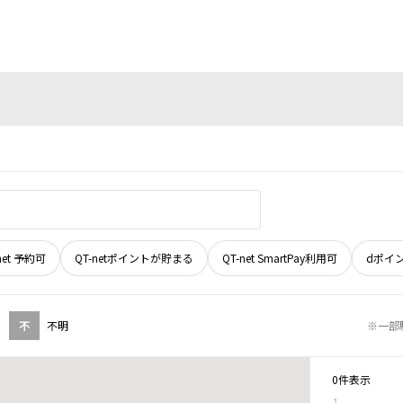
net 予約可
QT-netポイントが貯まる
QT-net SmartPay利用可
dポイ
不
不明
※一部
0件表示
1