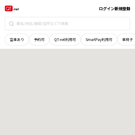
島根県
出雲市
渡橋町
地域選択で探す
ログイン
新規登録
空車あり
予約可
QT-net利用可
SmartPay利用可
車椅子