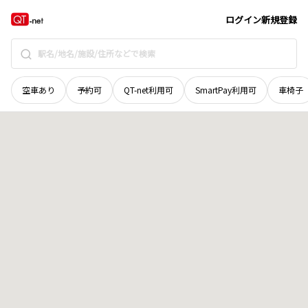
島根県
出雲市
猪目町
地域選択で探す
ログイン
新規登録
空車あり
予約可
QT-net利用可
SmartPay利用可
車椅子