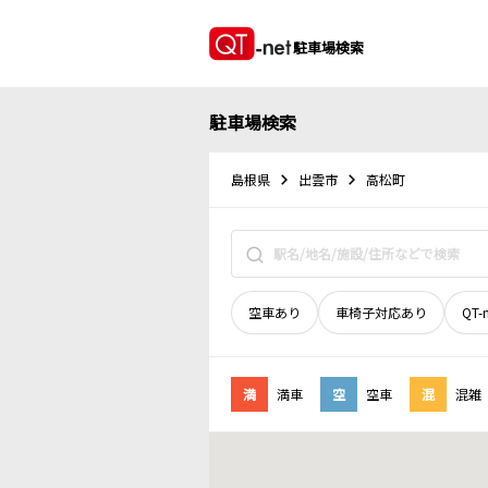
駐車場検索
駐車場検索
島根県
出雲市
高松町
空車あり
車椅子対応あり
QT-
満
満車
空
空車
混
混雑