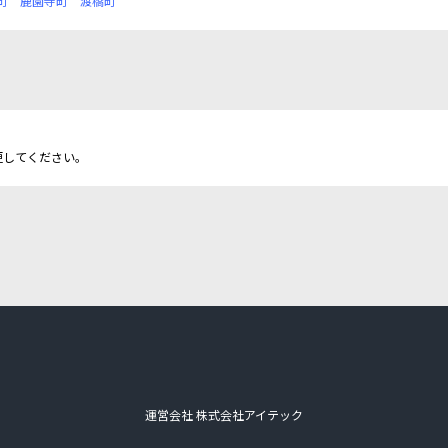
町
鹿園寺町
渡橋町
更してください。
運営会社 株式会社アイテック