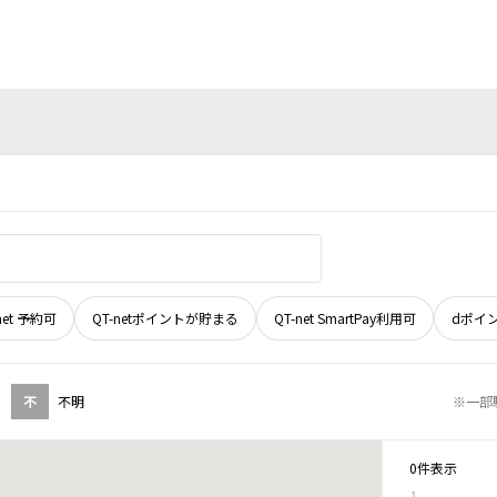
net 予約可
QT-netポイントが貯まる
QT-net SmartPay利用可
dポイ
不
不明
※一部
0件表示
1