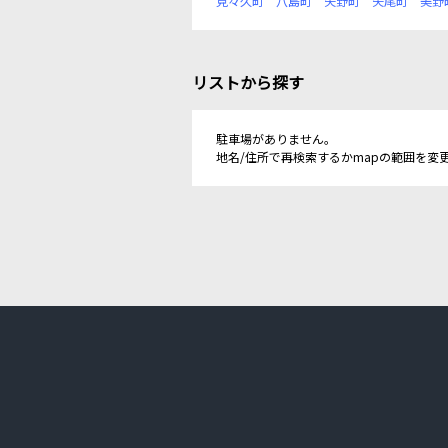
見々久町
八島町
矢野町
矢尾町
美野
リストから探す
駐車場がありません。
地名/住所で再検索するかmapの範囲を変