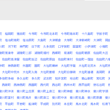
町
稲岡町
猪目町
今市町
今市町北本町
今市町南本町
十六島町
宇那手町
町
塩冶町南町
塩冶原町
大島町
大津朝倉
大塚町
大津新崎町
大津町
岡
川町
河下町
神門町
日下町
久多見町
口宇賀町
国富町
小伊津町
小境町
陵町常楽寺
湖陵町二部
湖陵町畑村
西郷町
坂浦町
佐田町朝原
佐田町大呂
佐田町高津屋
佐田町反辺
佐田町原田
佐田町東村
佐田町一窪田
佐田町八
沖町
神西新町
外園町
園町
大社町鵜峠
大社町宇龍
大社町北荒木
大社町
大社町中荒木
大社町入南
大社町菱根
大社町日御碕
大社町遙堪
高岡町
多伎町多岐
多久谷町
多久町
武志町
知井宮町
地合町
築山新町
常松町
西新町
西神西町
西園町
西代町
西谷町
西林木町
西平田町
野石谷町
斐川町沖洲
斐川町上庄原
斐川町上直江
斐川町神庭
斐川町神氷
斐川町学頭
斐川町富村
斐川町鳥井
斐川町直江
斐川町中洲
斐川町名島
斐川町原鹿
斐
町
平田町
平野町
船津町
平成町
別所町
本庄町
馬木北町
馬木町
松寄