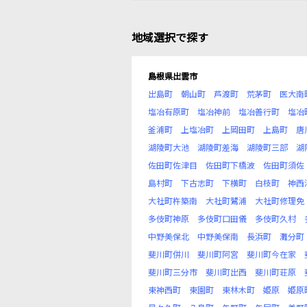
地域選択で探す
島根県出雲市
出島町
朝山町
芦渡町
荒茅町
医大南
塩冶有原町
塩冶神前
塩冶善行町
塩冶
釜浦町
上塩冶町
上岡田町
上島町
唐
湖陵町大池
湖陵町差海
湖陵町三部
湖
佐田町佐津目
佐田町下橋波
佐田町須佐
島村町
下古志町
下横町
白枝町
神西
大社町杵築南
大社町鷺浦
大社町修理免
多伎町神原
多伎町口田儀
多伎町久村
中野美保北
中野美保南
長浜町
灘分町
斐川町併川
斐川町阿宮
斐川町今在家
斐川町三分市
斐川町出西
斐川町荘原
東神西町
東園町
東林木町
姫原
姫原