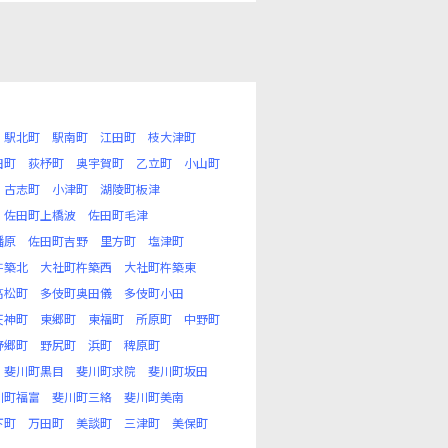
駅北町
駅南町
江田町
枝大津町
田町
荻杼町
奥宇賀町
乙立町
小山町
古志町
小津町
湖陵町板津
佐田町上橋波
佐田町毛津
幡原
佐田町吉野
里方町
塩津町
杵築北
大社町杵築西
大社町杵築東
高松町
多伎町奥田儀
多伎町小田
天神町
東郷町
東福町
所原町
中野町
野郷町
野尻町
浜町
稗原町
斐川町黒目
斐川町求院
斐川町坂田
川町福富
斐川町三絡
斐川町美南
下町
万田町
美談町
三津町
美保町