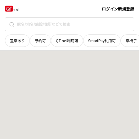
島根県
大田市
波根町
地域選択で探す
ログイン
新規登録
空車あり
予約可
QT-net利用可
SmartPay利用可
車椅子