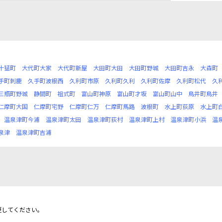
十猛町
大代町大家
大代町新屋
大田町大田
大田町野城
大田町吉永
大森町
手町刺鹿
久手町波根西
久利町市原
久利町久利
久利町佐摩
久利町松代
久
三瓶町野城
静間町
祖式町
富山町神原
富山町才坂
富山町山中
鳥井町鳥井
仁摩町大国
仁摩町宅野
仁摩町仁万
仁摩町馬路
波根町
水上町荻原
水上町
温泉津町今浦
温泉津町太田
温泉津町荻村
温泉津町上村
温泉津町小浜
温
泉津
温泉津町吉浦
更してください。