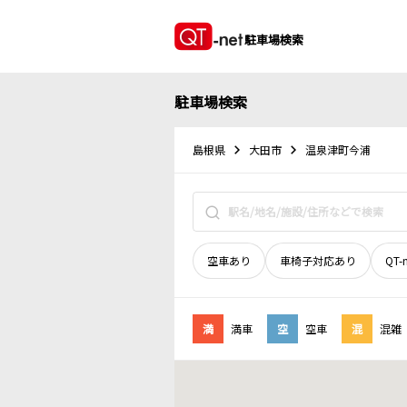
駐車場検索
駐車場検索
島根県
大田市
温泉津町今浦
空車あり
車椅子対応あり
QT-
満
満車
空
空車
混
混雑