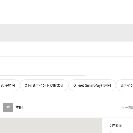
net 予約可
QT-netポイントが貯まる
QT-net SmartPay利用可
dポイ
不
不明
※一部
0件表示
1