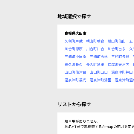
地域選択で探す
島根県大田市
久利町戸蔵
朝山町朝倉
朝山町仙山
五
川合町忍原
川合町川合
川合町吉永
久
三瓶町小屋原
三瓶町志学
三瓶町多根
長久町長久
長久町延里
仁摩町天河内
山口町佐津目
山口町山口
温泉津町井田
温泉津町福光
温泉津町湯里
温泉津町温
リストから探す
駐車場がありません。
地名/住所で再検索するかmapの範囲を変