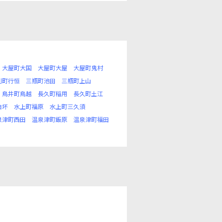
大屋町大国
大屋町大屋
大屋町鬼村
利町行恒
三瓶町池田
三瓶町上山
鳥井町鳥越
長久町稲用
長久町土江
白坏
水上町福原
水上町三久須
泉津町西田
温泉津町飯原
温泉津町福田