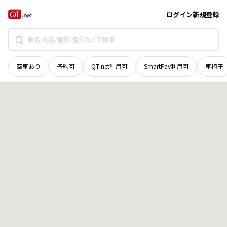
島根県
大田市
温泉津町福田
地域選択で探す
ログイン
新規登録
空車あり
予約可
QT-net利用可
SmartPay利用可
車椅子