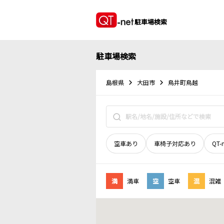
駐車場検索
駐車場検索
島根県
大田市
鳥井町鳥越
空車あり
車椅子対応あり
QT-
満
満車
空
空車
混
混雑