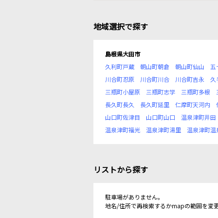
地域選択で探す
島根県大田市
久利町戸蔵
朝山町朝倉
朝山町仙山
五
川合町忍原
川合町川合
川合町吉永
久
三瓶町小屋原
三瓶町志学
三瓶町多根
長久町長久
長久町延里
仁摩町天河内
山口町佐津目
山口町山口
温泉津町井田
温泉津町福光
温泉津町湯里
温泉津町温
リストから探す
駐車場がありません。
地名/住所で再検索するかmapの範囲を変