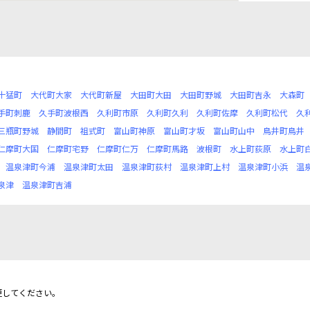
十猛町
大代町大家
大代町新屋
大田町大田
大田町野城
大田町吉永
大森町
手町刺鹿
久手町波根西
久利町市原
久利町久利
久利町佐摩
久利町松代
久
三瓶町野城
静間町
祖式町
富山町神原
富山町才坂
富山町山中
鳥井町鳥井
仁摩町大国
仁摩町宅野
仁摩町仁万
仁摩町馬路
波根町
水上町荻原
水上町
温泉津町今浦
温泉津町太田
温泉津町荻村
温泉津町上村
温泉津町小浜
温
泉津
温泉津町吉浦
更してください。