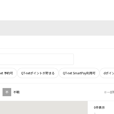
net 予約可
QT-netポイントが貯まる
QT-net SmartPay利用可
dポイ
不
不明
※一部
0件表示
1