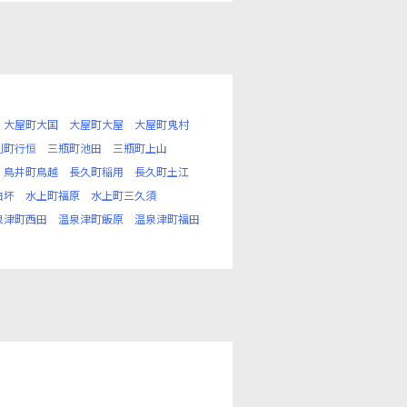
大屋町大国
大屋町大屋
大屋町鬼村
利町行恒
三瓶町池田
三瓶町上山
鳥井町鳥越
長久町稲用
長久町土江
白坏
水上町福原
水上町三久須
泉津町西田
温泉津町飯原
温泉津町福田