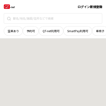
島根県
松江市
下東川津町
地域選択で探す
ログイン
新規登録
空車あり
予約可
QT-net利用可
SmartPay利用可
車椅子