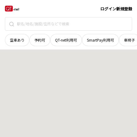
島根県
松江市
八束町江島
地域選択で探す
ログイン
新規登録
空車あり
予約可
QT-net利用可
SmartPay利用可
車椅子