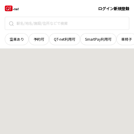
島根県
松江市
千鳥町
地域選択で探す
ログイン
新規登録
空車あり
予約可
QT-net利用可
SmartPay利用可
車椅子