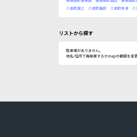
美保関町美保関
美保関町森山
美保関町
八束町遅江
八束町亀尻
八束町寺津
八
リストから探す
駐車場がありません。
地名/住所で再検索するかmapの範囲を変