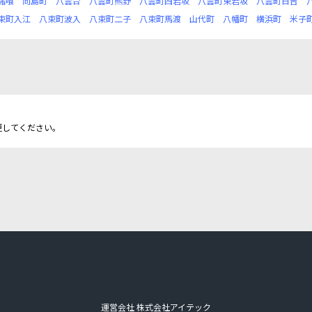
諸喰
向島町
八雲台
八雲町熊野
八雲町西岩坂
八雲町東岩坂
八雲町日吉
束町入江
八束町波入
八束町二子
八束町馬渡
山代町
八幡町
横浜町
米子
更してください。
運営会社 株式会社アイテック