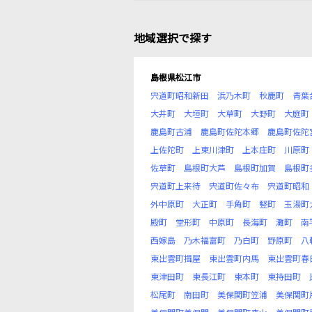
地域選択で探す
島根県松江市
宍道町昭和新田
浜乃木町
秋鹿町
青葉
大井町
大垣町
大草町
大野町
大庭町
鹿島町古浦
鹿島町佐陀本郷
鹿島町佐陀
上佐陀町
上東川津町
上本庄町
川原町
佐草町
島根町大芦
島根町加賀
島根町
宍道町上来待
宍道町佐々布
宍道町昭和
外中原町
大正町
手角町
竪町
玉湯町
殿町
堂形町
中原町
長海町
灘町
南
西嫁島
乃木福富町
乃白町
野原町
八
東出雲町揖屋
東出雲町内馬
東出雲町春
東津田町
東長江町
東本町
東持田町
松尾町
南田町
美保関町笠浦
美保関町