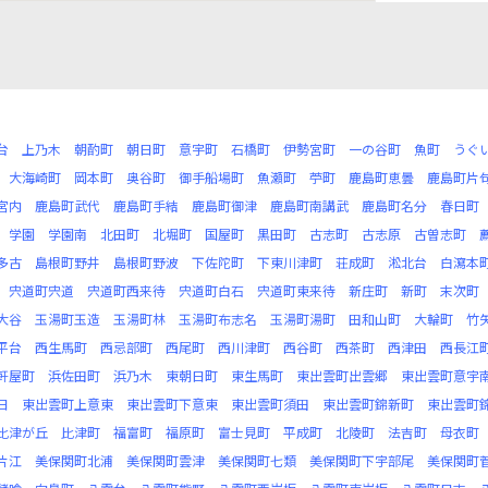
台
上乃木
朝酌町
朝日町
意宇町
石橋町
伊勢宮町
一の谷町
魚町
うぐ
大海崎町
岡本町
奥谷町
御手船場町
魚瀬町
苧町
鹿島町恵曇
鹿島町片
宮内
鹿島町武代
鹿島町手結
鹿島町御津
鹿島町南講武
鹿島町名分
春日町
学園
学園南
北田町
北堀町
国屋町
黒田町
古志町
古志原
古曽志町
多古
島根町野井
島根町野波
下佐陀町
下東川津町
荘成町
淞北台
白瀉本
宍道町宍道
宍道町西来待
宍道町白石
宍道町東来待
新庄町
新町
末次町
大谷
玉湯町玉造
玉湯町林
玉湯町布志名
玉湯町湯町
田和山町
大輪町
竹
平台
西生馬町
西忌部町
西尾町
西川津町
西谷町
西茶町
西津田
西長江
軒屋町
浜佐田町
浜乃木
東朝日町
東生馬町
東出雲町出雲郷
東出雲町意宇
日
東出雲町上意東
東出雲町下意東
東出雲町須田
東出雲町錦新町
東出雲町
比津が丘
比津町
福富町
福原町
富士見町
平成町
北陵町
法吉町
母衣町
片江
美保関町北浦
美保関町雲津
美保関町七類
美保関町下宇部尾
美保関町