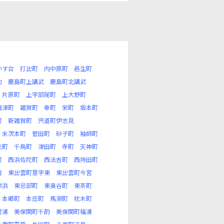
いす台
打出町
内中原町
邑生町
句
鹿島町上講武
鹿島町北講武
片原町
上宇部尾町
上大野町
薦津町
雑賀町
幸町
栄町
坂本町
町
新雑賀町
宍道町伊志見
末次本町
菅田町
砂子町
袖師町
矢町
千鳥町
津田町
寺町
天神町
町
西浜佐陀町
西法吉町
西持田町
南
東出雲町意宇東
東出雲町今宮
錦浜
東忌部町
東奥谷町
東茶町
本郷町
本庄町
馬潟町
枕木町
菅浦
美保関町千酌
美保関町福浦