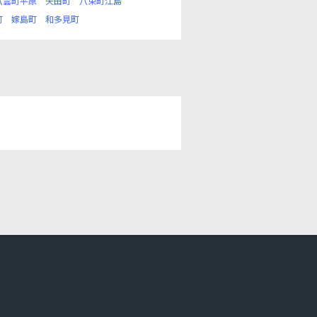
八雲町平原
矢田町
八束町江島
町
嫁島町
和多見町