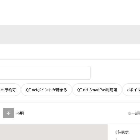
net 予約可
QT-netポイントが貯まる
QT-net SmartPay利用可
dポイ
不
不明
※一部
0件表示
1