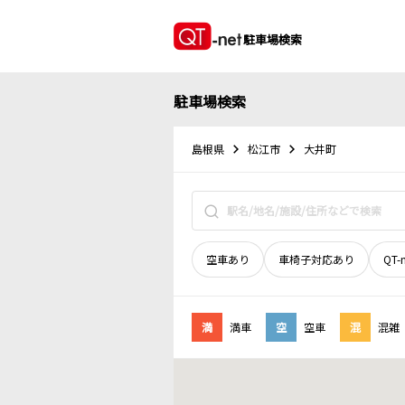
駐車場検索
駐車場検索
島根県
松江市
大井町
空車あり
車椅子対応あり
QT-
満
満車
空
空車
混
混雑