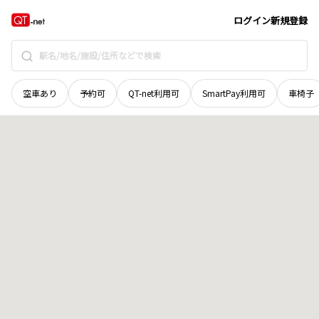
島根県
松江市
学園
地域選択で探す
ログイン
新規登録
空車あり
予約可
QT-net利用可
SmartPay利用可
車椅子