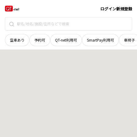
島根県
松江市
宍道町伊志見
地域選択で探す
ログイン
新規登録
空車あり
予約可
QT-net利用可
SmartPay利用可
車椅子