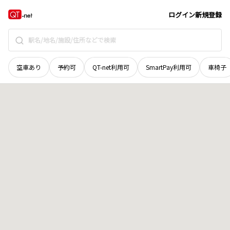
島根県
松江市
宍道町東来待
地域選択で探す
ログイン
新規登録
空車あり
予約可
QT-net利用可
SmartPay利用可
車椅子