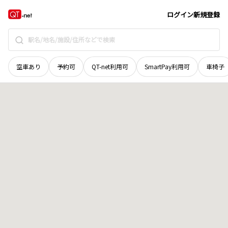
島根県
松江市
宍道町西来待
地域選択で探す
ログイン
新規登録
空車あり
予約可
QT-net利用可
SmartPay利用可
車椅子