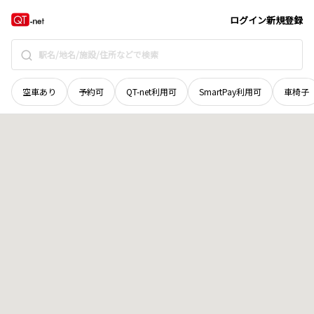
島根県
松江市
手角町
地域選択で探す
ログイン
新規登録
空車あり
予約可
QT-net利用可
SmartPay利用可
車椅子