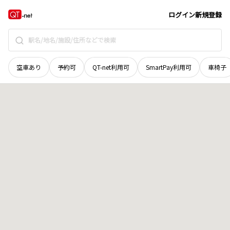
島根県
松江市
本郷町
地域選択で探す
ログイン
新規登録
空車あり
予約可
QT-net利用可
SmartPay利用可
車椅子