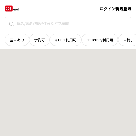
島根県
松江市
東朝日町
地域選択で探す
ログイン
新規登録
空車あり
予約可
QT-net利用可
SmartPay利用可
車椅子