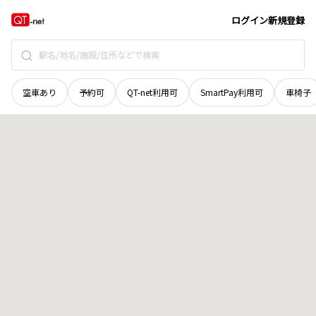
島根県
松江市
東生馬町
地域選択で探す
ログイン
新規登録
空車あり
予約可
QT-net利用可
SmartPay利用可
車椅子