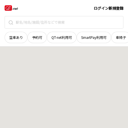
島根県
松江市
松尾町
地域選択で探す
ログイン
新規登録
空車あり
予約可
QT-net利用可
SmartPay利用可
車椅子