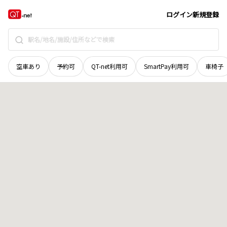
島根県
松江市
法吉町
地域選択で探す
ログイン
新規登録
空車あり
予約可
QT-net利用可
SmartPay利用可
車椅子