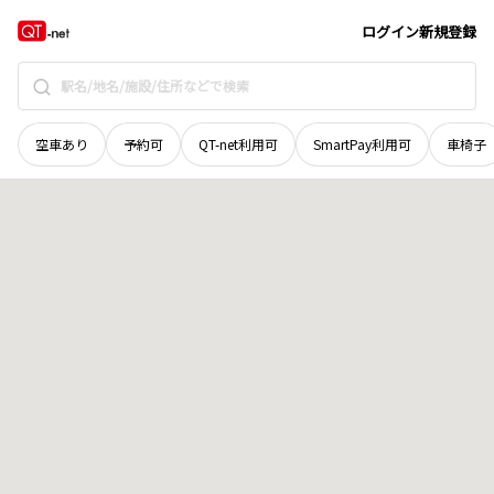
島根県
松江市
美保関町千酌
地域選択で探す
ログイン
新規登録
空車あり
予約可
QT-net利用可
SmartPay利用可
車椅子