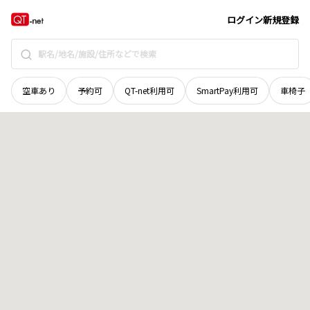
島根県
松江市
西尾町
地域選択で探す
ログイン
新規登録
空車あり
予約可
QT-net利用可
SmartPay利用可
車椅子