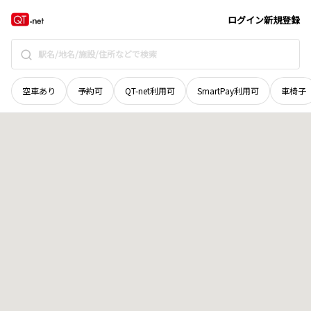
島根県
松江市
鹿島町片句
地域選択で探す
ログイン
新規登録
空車あり
予約可
QT-net利用可
SmartPay利用可
車椅子