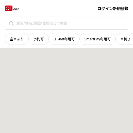
島根県
江津市
松川町太田
地域選択で探す
ログイン
新規登録
空車あり
予約可
QT-net利用可
SmartPay利用可
車椅子