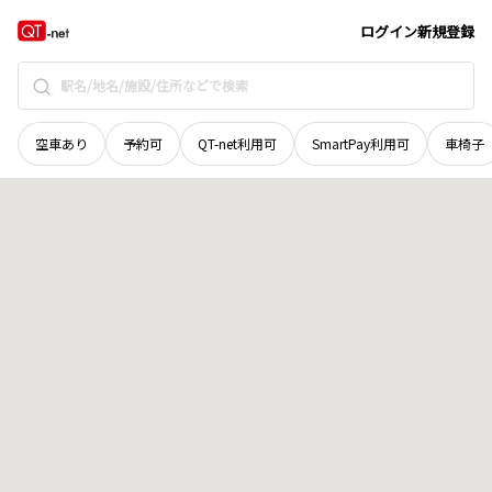
島根県
江津市
桜江町今田
地域選択で探す
ログイン
新規登録
空車あり
予約可
QT-net利用可
SmartPay利用可
車椅子