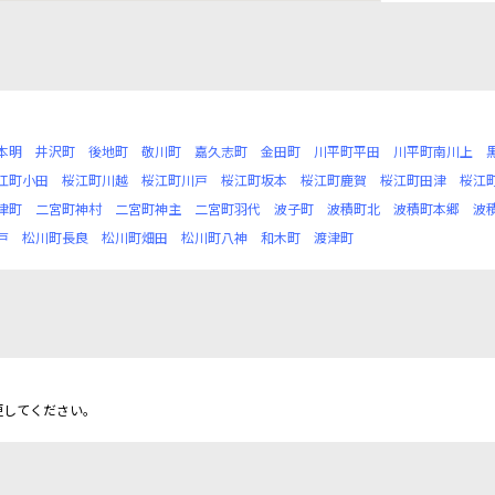
本明
井沢町
後地町
敬川町
嘉久志町
金田町
川平町平田
川平町南川上
江町小田
桜江町川越
桜江町川戸
桜江町坂本
桜江町鹿賀
桜江町田津
桜江
津町
二宮町神村
二宮町神主
二宮町羽代
波子町
波積町北
波積町本郷
波
戸
松川町長良
松川町畑田
松川町八神
和木町
渡津町
更してください。