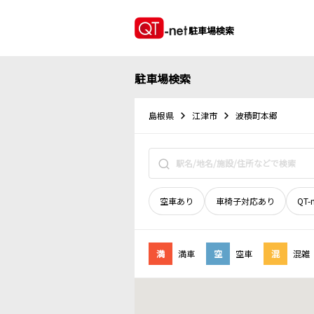
駐車場検索
駐車場検索
島根県
江津市
波積町本郷
空車あり
車椅子対応あり
QT-
満
満車
空
空車
混
混雑