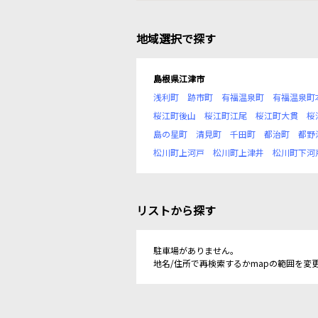
地域選択で探す
島根県江津市
浅利町
跡市町
有福温泉町
有福温泉町
桜江町後山
桜江町江尾
桜江町大貫
桜
島の星町
清見町
千田町
都治町
都野
松川町上河戸
松川町上津井
松川町下河
リストから探す
駐車場がありません。
地名/住所で再検索するかmapの範囲を変