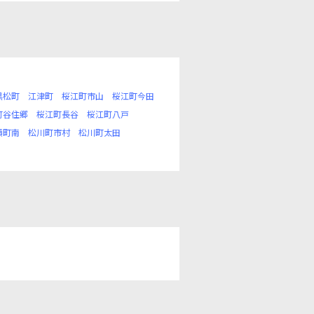
黒松町
江津町
桜江町市山
桜江町今田
町谷住郷
桜江町長谷
桜江町八戸
積町南
松川町市村
松川町太田