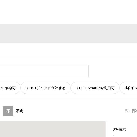
net 予約可
QT-netポイントが貯まる
QT-net SmartPay利用可
dポイ
不
不明
※一部
0件表示
1