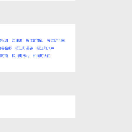
黒松町
江津町
桜江町市山
桜江町今田
町谷住郷
桜江町長谷
桜江町八戸
積町南
松川町市村
松川町太田