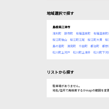
地域選択で探す
島根県江津市
浅利町
跡市町
有福温泉町
有福温泉町
桜江町後山
桜江町江尾
桜江町大貫
桜
島の星町
清見町
千田町
都治町
都野
松川町上河戸
松川町上津井
松川町下河
リストから探す
駐車場がありません。
地名/住所で再検索するかmapの範囲を変