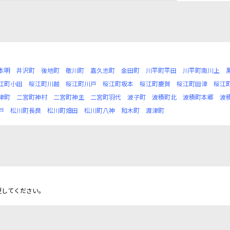
本明
井沢町
後地町
敬川町
嘉久志町
金田町
川平町平田
川平町南川上
江町小田
桜江町川越
桜江町川戸
桜江町坂本
桜江町鹿賀
桜江町田津
桜江
津町
二宮町神村
二宮町神主
二宮町羽代
波子町
波積町北
波積町本郷
波
戸
松川町長良
松川町畑田
松川町八神
和木町
渡津町
更してください。