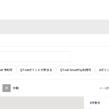
net 予約可
QT-netポイントが貯まる
QT-net SmartPay利用可
dポイ
不
不明
※一部
0件表示
1