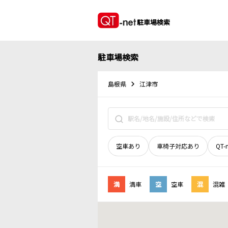
駐車場検索
駐車場検索
島根県
江津市
空車あり
車椅子対応あり
QT-
満
満車
空
空車
混
混雑