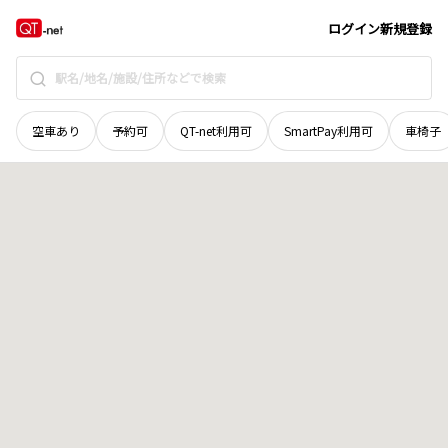
島根県
浜田市
三隅町下古和
地域選択で探す
ログイン
新規登録
空車あり
予約可
QT-net利用可
SmartPay利用可
車椅子