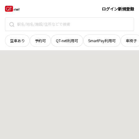
島根県
浜田市
下有福町
地域選択で探す
ログイン
新規登録
空車あり
予約可
QT-net利用可
SmartPay利用可
車椅子