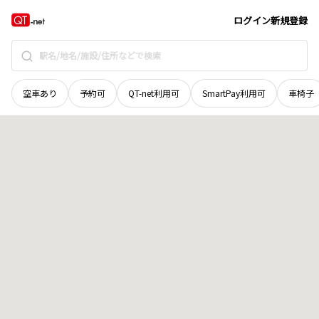
島根県
浜田市
原井町
地域選択で探す
ログイン
新規登録
空車あり
予約可
QT-net利用可
SmartPay利用可
車椅子