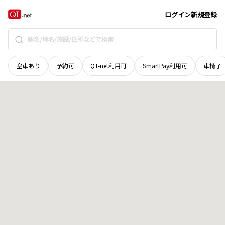
島根県
浜田市
相生町
地域選択で探す
ログイン
新規登録
空車あり
予約可
QT-net利用可
SmartPay利用可
車椅子