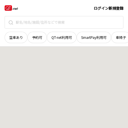
島根県
浜田市
長沢町
地域選択で探す
ログイン
新規登録
空車あり
予約可
QT-net利用可
SmartPay利用可
車椅子