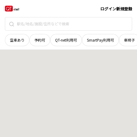
島根県
益田市
あけぼの本町
地域選択で探す
ログイン
新規登録
空車あり
予約可
QT-net利用可
SmartPay利用可
車椅子