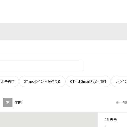
net 予約可
QT-netポイントが貯まる
QT-net SmartPay利用可
dポイ
不
不明
※一部
0件表示
1