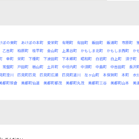
けぼの東町
あけぼの本町
愛栄町
有明町
有田町
飯田町
飯浦町
市原町
乙吉町
柏原町
桂平町
金山町
上黒谷町
かもしま北町
かもしま西町
か
町
幸町
栄町
下種町
下波田町
下本郷町
昭和町
白岩町
白上町
須子町
常盤町
戸田町
栃山町
土井町
中垣内町
中須町
中島町
中吉田町
長沢
見町澄川
匹見町匹見
匹見町広瀬
匹見町道川
左ヶ山町
本俣賀町
本町
水
美都町笹倉
美都町仙道
美都町都茂
美都町丸茂
美都町三谷
美都町山本
美