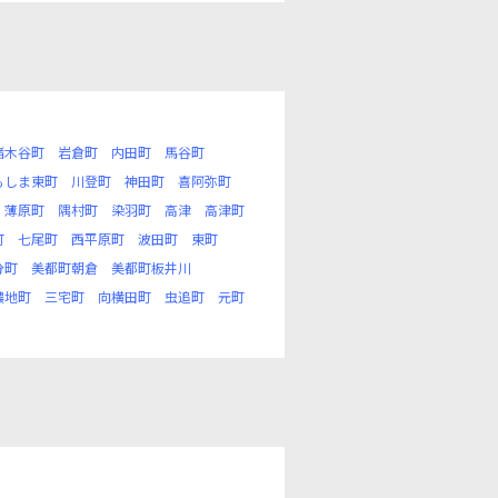
猪木谷町
岩倉町
内田町
馬谷町
もしま東町
川登町
神田町
喜阿弥町
薄原町
隅村町
染羽町
高津
高津町
町
七尾町
西平原町
波田町
東町
分町
美都町朝倉
美都町板井川
濃地町
三宅町
向横田町
虫追町
元町