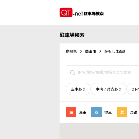
駐車場検索
駐車場検索
島根県
益田市
かもしま西町
空車あり
車椅子対応あり
QT-
満
満車
空
空車
混
混雑