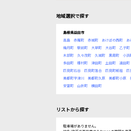
地域選択で探す
島根県益田市
高島
赤雁町
赤城町
あけぼの西町
あ
梅月町
駅前町
大草町
大谷町
乙子町
木部町
久々茂町
久城町
黒周町
小浜
多田町
種村町
津田町
土田町
遠田町
匹見町石谷
匹見町落合
匹見町紙祖
匹
美都町宇津川
美都町久原
美都町小原
安富町
山折町
横田町
リストから探す
駐車場がありません。