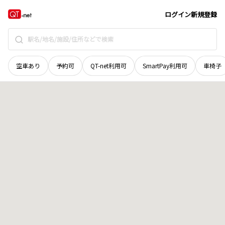
島根県
益田市
中須町
地域選択で探す
ログイン
新規登録
空車あり
予約可
QT-net利用可
SmartPay利用可
車椅子