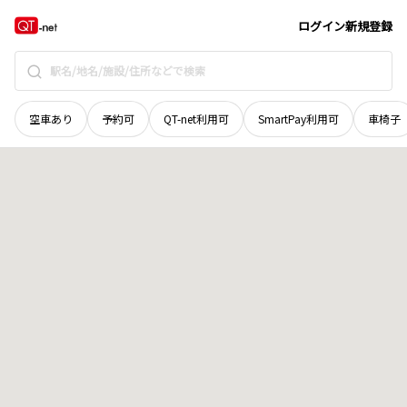
島根県
益田市
匹見町澄川
地域選択で探す
ログイン
新規登録
空車あり
予約可
QT-net利用可
SmartPay利用可
車椅子