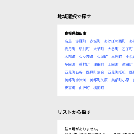
地域選択で探す
島根県益田市
高島
赤雁町
赤城町
あけぼの西町
あ
梅月町
駅前町
大草町
大谷町
乙子町
木部町
久々茂町
久城町
黒周町
小浜
多田町
種村町
津田町
土田町
遠田町
匹見町石谷
匹見町落合
匹見町紙祖
匹
美都町宇津川
美都町久原
美都町小原
安富町
山折町
横田町
リストから探す
駐車場がありません。