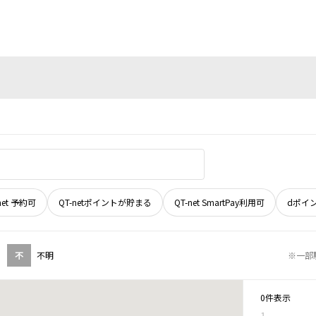
net 予約可
QT-netポイントが貯まる
QT-net SmartPay利用可
dポイ
不
不明
※一部
0件表示
1