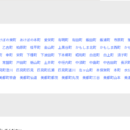
けぼの東町
あけぼの本町
愛栄町
有明町
有田町
飯田町
飯浦町
市原町
乙吉町
柏原町
桂平町
金山町
上黒谷町
かもしま北町
かもしま西町
か
町
幸町
栄町
下種町
下波田町
下本郷町
昭和町
白岩町
白上町
須子町
常盤町
戸田町
栃山町
土井町
中垣内町
中須町
中島町
中吉田町
長沢
見町澄川
匹見町匹見
匹見町広瀬
匹見町道川
左ヶ山町
本俣賀町
本町
水
美都町笹倉
美都町仙道
美都町都茂
美都町丸茂
美都町三谷
美都町山本
美