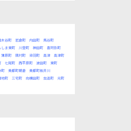
猪木谷町
岩倉町
内田町
馬谷町
もしま東町
川登町
神田町
喜阿弥町
薄原町
隅村町
染羽町
高津
高津町
町
七尾町
西平原町
波田町
東町
分町
美都町朝倉
美都町板井川
濃地町
三宅町
向横田町
虫追町
元町