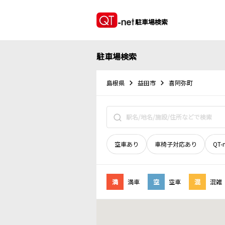
駐車場検索
駐車場検索
島根県
益田市
喜阿弥町
空車あり
車椅子対応あり
QT-
満
満車
空
空車
混
混雑