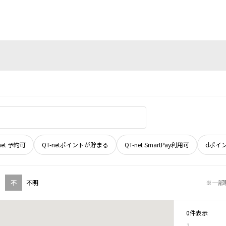
net 予約可
QT-netポイントが貯まる
QT-net SmartPay利用可
dポイ
不
不明
※一部
0件表示
1