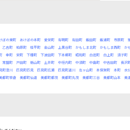
けぼの東町
あけぼの本町
愛栄町
有明町
有田町
飯田町
飯浦町
市原町
乙吉町
柏原町
桂平町
金山町
上黒谷町
かもしま北町
かもしま西町
か
町
幸町
栄町
下種町
下波田町
下本郷町
昭和町
白岩町
白上町
須子町
常盤町
戸田町
栃山町
土井町
中垣内町
中須町
中島町
中吉田町
長沢
見町澄川
匹見町匹見
匹見町広瀬
匹見町道川
左ヶ山町
本俣賀町
本町
水
美都町笹倉
美都町仙道
美都町都茂
美都町丸茂
美都町三谷
美都町山本
美