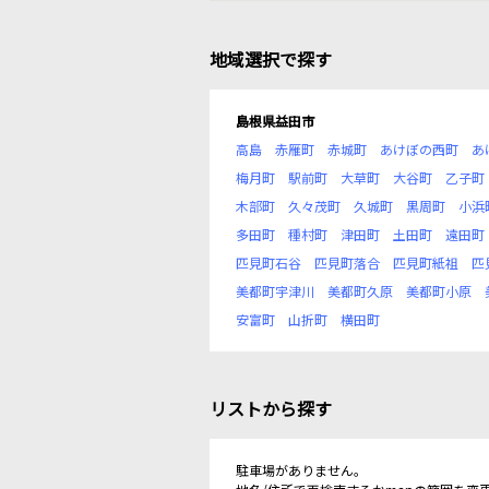
地域選択で探す
島根県益田市
高島
赤雁町
赤城町
あけぼの西町
あ
梅月町
駅前町
大草町
大谷町
乙子町
木部町
久々茂町
久城町
黒周町
小浜
多田町
種村町
津田町
土田町
遠田町
匹見町石谷
匹見町落合
匹見町紙祖
匹
美都町宇津川
美都町久原
美都町小原
安富町
山折町
横田町
リストから探す
駐車場がありません。