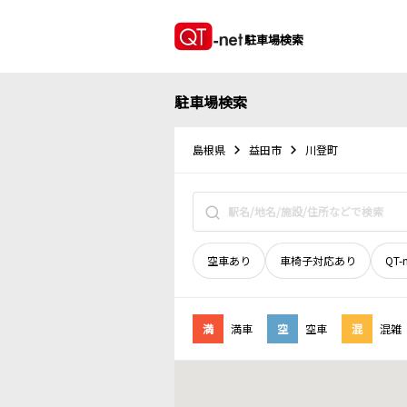
駐車場検索
駐車場検索
島根県
益田市
川登町
空車あり
車椅子対応あり
QT-
満
満車
空
空車
混
混雑