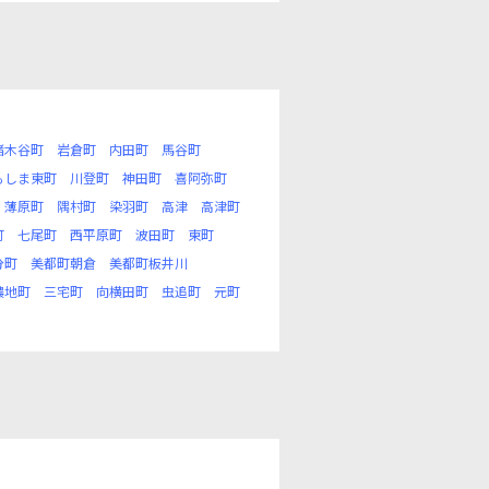
猪木谷町
岩倉町
内田町
馬谷町
もしま東町
川登町
神田町
喜阿弥町
薄原町
隅村町
染羽町
高津
高津町
町
七尾町
西平原町
波田町
東町
分町
美都町朝倉
美都町板井川
濃地町
三宅町
向横田町
虫追町
元町